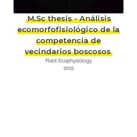
M.Sc thesis - Análisis
ecomorfofisiológico de la
competencia de
vecindarios boscosos
Plant Ecophysiology
2015